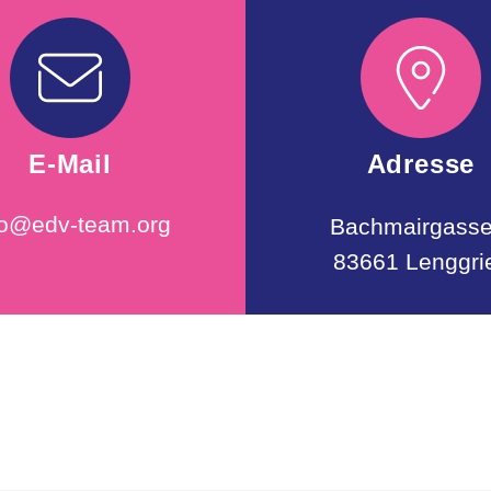
E-Mail
Adresse
fo@edv-team.org
Bachmairgasse
83661 Lenggri